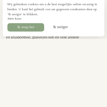
De
Butterfly Room
bevindt zich op de
2e verdieping
van
Wij gebruiken cookies om u de best mogelijke online ervaring te
het huis. Deze kamer beschikt over
twee
bieden. U kunt het gebruik van uw gegevens voorkomen door op
eenpersoonsbedden (90x200 cm)
, een badkamer met
'Ik weiger' te klikken.
Meer lezen
douche, een föhn en gratis toiletartikelen.
Voor uw comfort bieden wij een bureau, een
Ik weiger
Ik snap het
welkomstplateau
met een fles water, een waterkoker, koffie
en kruidenthee, glasvezel-wifi en vele andere
voorzieningen.
Functies
17m²
2e verdieping
Aankomst: vanaf 17.00 uur
Vertrek: voor 10.00 uur.
Apparatuur
2 eenpersoonsbedden 90x200cm