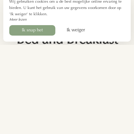
Wij gebruiken cookies om u de best mogelijke online ervaring te
bieden. U kunt het gebruik van uw gegevens voorkomen door op
'Ik weiger' te klikken.
Meer lezen
Ik weiger
Ik snap het
Bed and Breakfast
met zwembad
Sainte Maure de
Touraine
Om u te helpen ontspannen en tot rust te komen tijdens
uw verblijf in La Clé des Jardins, bieden wij een
zwembad aan, gelegen in het hart van ons 1,6 hectare
grote landgoed. Het is verwarmd van mei tot oktober en