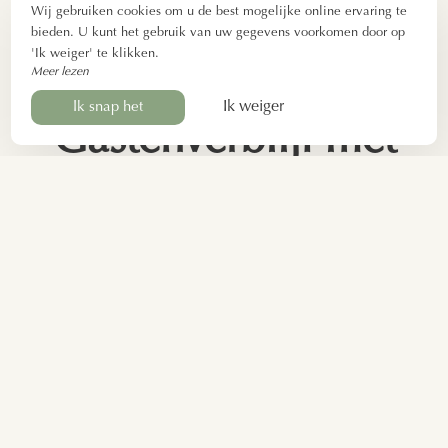
Wij gebruiken cookies om u de best mogelijke online ervaring te
bieden. U kunt het gebruik van uw gegevens voorkomen door op
'Ik weiger' te klikken.
Meer lezen
Ik weiger
Ik snap het
Gastenverblijf met
table d'hôtes Sainte-
Maure-de-Touraine
Elke avond
, behalve op woensdag en zondag, kunt u
aanschuiven aan onze
table d'hôtes
. Reserveer minimaal
48 uur van tevoren en geniet van onze
heerlijke en
gastronomische keuken
. U dineert samen aan de grote
eettafel. Uw gastheren, Sandrine en Sébastien, zullen u
vergezellen.